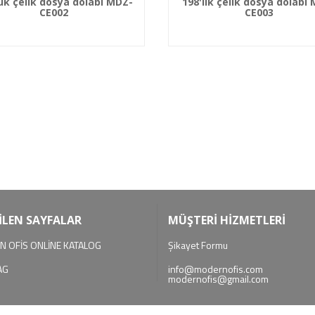
luk çelik dosya dolabı MDZ-
198'lik çelik dosya dolabı
CE002
CE003
İLEN SAYFALAR
MÜŞTERİ HİZMETLERİ
 OFİS ONLİNE KATALOG
Şikayet Formu
AG
info@modernofis.com
modernofis@gmail.com