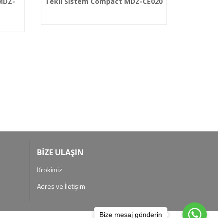
 MDZ-
Tekli Sistem Compact MDZ-CE020
İkili S
BİZE ULAŞIN
Krokimiz
Adres ve İletişim
Bize mesaj gönderin