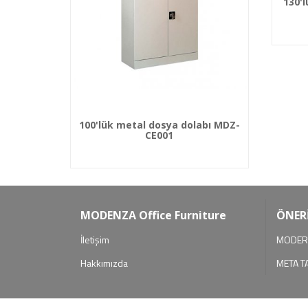
130'
100'lük metal dosya dolabı MDZ-
CE001
MODENZA Office Furniture
ÖNER
İletişim
MODERN
Hakkımızda
META T