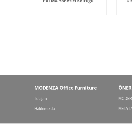
PALMA Yönetici Koltuğu
GR
MODENZA Office Furniture
ÖNER
İletişim
MODERN
Hakkımızda
META T