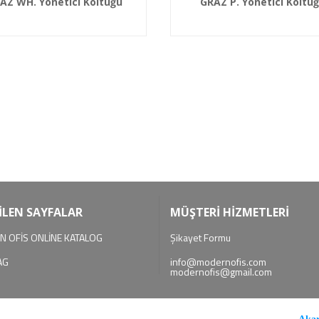
AZ WH. Yönetici Koltuğu
GRAZ P. Yönetici Koltu
İLEN SAYFALAR
MÜŞTERİ HİZMETLERİ
 OFİS ONLİNE KATALOG
Şikayet Formu
AG
info@modernofis.com
modernofis@gmail.com