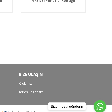
ğu
FİRENZİ Yönetici Koltuğu
MİLA
BİZE ULAŞIN
Krokimiz
Adres ve İletişim
Bize mesaj gönderin
®